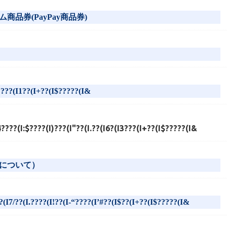
品券(PayPay商品券)
????(I1??(I+??(I$?????(I&
???(I:$????(I)???(I"??(I.??(I6?(I3???(I+??(I$?????(I&
について）
(I7/??(I.????(I!??(I-“????(I’#??(I$??(I+??(I$?????(I&