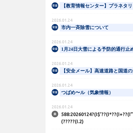
【教育情報センター】プラネタリ
2026.01.24
市内一斉除雪について
2026.01.24
1月24日大雪による予防的通行
2026.01.24
【安全メール】高速道路と国道の
2026.01.24
つばめ〜ル（気象情報）
2026.01.24
588:20260124?(I$’??(I*??(I+??(I”?
(?????(I.2)