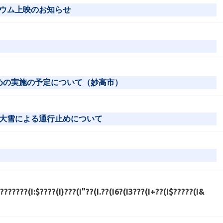
ウム上映のお知らせ
止めの実施の予定について（妙高市）
大雪による通行止めについて
??????(I:$????(I)???(I”??(I.??(I6?(I3???(I+??(I$?????(I&