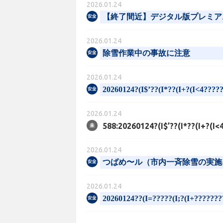
2026.01.24
【終了間近】デジタル版プレミアム商
2026.01.24
除雪作業中の事故に注意
2026.01.24
20260124?(I$’??(I*??(I+?(I<4????
2026.01.24
588:20260124?(I$’??(I*??(I+?(I<4?
2026.01.24
つばめ〜ル（市内一斉除雪の実施
2026.01.24
20260124??(I=?????(I;?(I+????????