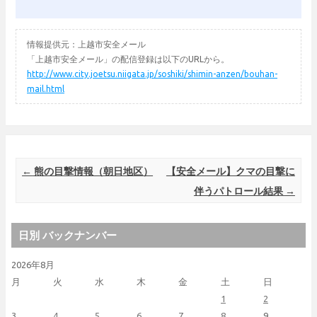
情報提供元：上越市安全メール
「上越市安全メール」の配信登録は以下のURLから。
http://www.city.joetsu.niigata.jp/soshiki/shimin-anzen/bouhan-
mail.html
Post navigation
←
熊の目撃情報（朝日地区）
【安全メール】クマの目撃に
伴うパトロール結果
→
日別 バックナンバー
2026年8月
月
火
水
木
金
土
日
1
2
3
4
5
6
7
8
9