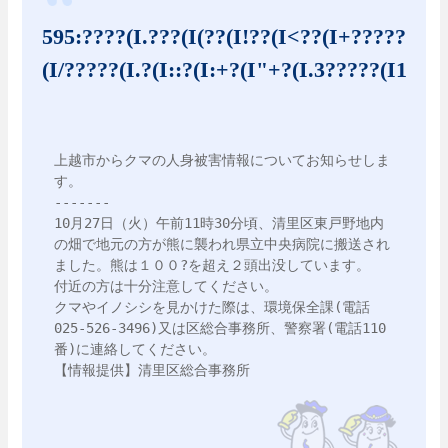
595:????(I.???(I(??(I!??(I<??(I+?????
(I/?????(I.?(I::?(I:+?(I"+?(I.3?????(I1
上越市からクマの人身被害情報についてお知らせしま
す。

-------

10月27日（火）午前11時30分頃、清里区東戸野地内
の畑で地元の方が熊に襲われ県立中央病院に搬送され
ました。熊は１００?を超え２頭出没しています。

付近の方は十分注意してください。

クマやイノシシを見かけた際は、環境保全課(電話
025-526-3496)又は区総合事務所、警察署(電話110
番)に連絡してください。

【情報提供】清里区総合事務所
