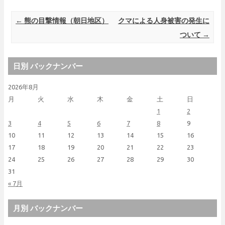
Post navigation
←
熊の目撃情報（朝日地区）
クマによる人身被害の発生に
ついて
→
日別 バックナンバー
2026年8月
月
火
水
木
金
土
日
1
2
3
4
5
6
7
8
9
10
11
12
13
14
15
16
17
18
19
20
21
22
23
24
25
26
27
28
29
30
31
« 7月
月別 バックナンバー