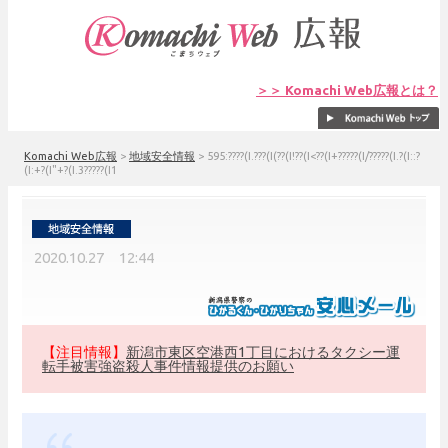
＞＞ Komachi Web広報とは？
Komachi Web広報
>
地域安全情報
>
595:????(I.???(I(??(I!??(I<??(I+?????(I/?????(I.?(I::?
(I:+?(I"+?(I.3?????(I1
2020.10.27 12:44
【注目情報】
新潟市東区空港西1丁目におけるタクシー運
転手被害強盗殺人事件情報提供のお願い