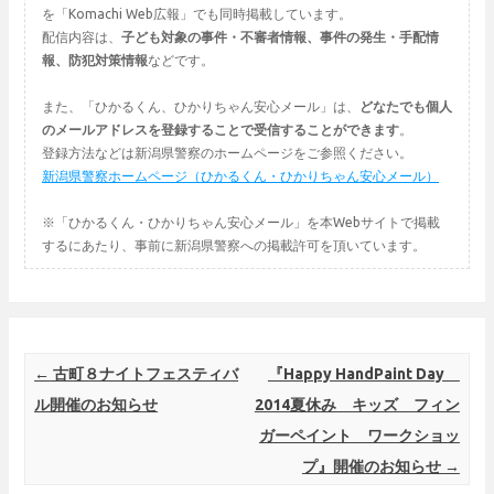
を「Komachi Web広報」でも同時掲載しています。
配信内容は、
子ども対象の事件・不審者情報、事件の発生・手配情
報、防犯対策情報
などです。
また、「ひかるくん、ひかりちゃん安心メール」は、
どなたでも個人
のメールアドレスを登録することで受信することができます
。
登録方法などは新潟県警察のホームページをご参照ください。
新潟県警察ホームページ（ひかるくん・ひかりちゃん安心メール）
※「ひかるくん・ひかりちゃん安心メール」を本Webサイトで掲載
するにあたり、事前に新潟県警察への掲載許可を頂いています。
Post navigation
←
古町８ナイトフェスティバ
『Happy HandPaint Day
ル開催のお知らせ
2014夏休み キッズ フィン
ガーペイント ワークショッ
プ』開催のお知らせ
→