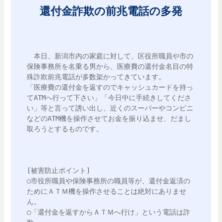
還付金詐欺の前兆電話の多発
　本日、新潟市内の家庭に対して、区役所職員や市の
保険事務所を名乗る男から、医療費の還付金名目の特
殊詐欺前兆電話が多数架かってきています。

「医療費の還付金を返すのでキャッシュカードを持っ
てATMへ行って下さい」「今日中に手続きしてくださ
い」等と言って誘い出し、近くのスーパーやコンビニ
などのATM機を操作させてお金を振り込ませ、だまし
取ろうとするものです。

[被害防止ポイント]

○市役所職員や保険事務所の職員等が、還付金返済の
ためにＡＴＭ機を操作させることは絶対にありませ
ん。

○「還付金を返すからＡＴＭへ行け」という電話は詐