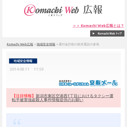
＞＞ Komachi Web広報とは？
Komachi Web広報
>
地域安全情報
>
還付金詐欺の前兆電話の多発
2014.08.11 11:59
【注目情報】
新潟市東区空港西1丁目におけるタクシー運
転手被害強盗殺人事件情報提供のお願い