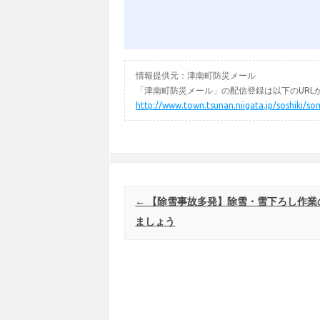
情報提供元：津南町防災メール
「津南町防災メール」の配信登録は以下のURL
http://www.town.tsunan.niigata.jp/soshiki/so
Post navigation
←
【除雪事故多発】除雪・雪下ろし作業
ましょう