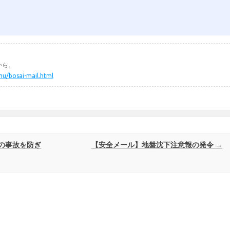
から。
mu/bosai-mail.html
の事故を防ぎ
【安全メール】地盤沈下注意報の発令
→