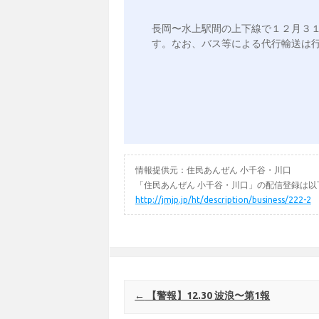
長岡〜水上駅間の上下線で１２月３
す。なお、バス等による代行輸送は行
情報提供元：住民あんぜん 小千谷・川口
「住民あんぜん 小千谷・川口」の配信登録は以
http://jmjp.jp/ht/description/business/222-2
Post navigation
←
【警報】12.30 波浪〜第1報