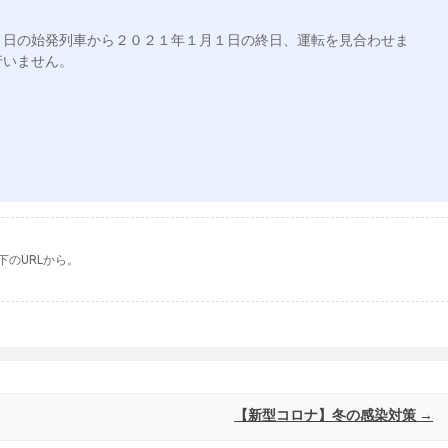
１日の始発列車から２０２１年１月１日の終日、運転を見合わせま
いません。

下のURLから。
【新型コロナ】冬の感染対策
→