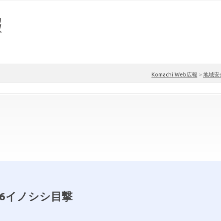
Komachi Web広報
>
地域安
.6イノシシ目撃