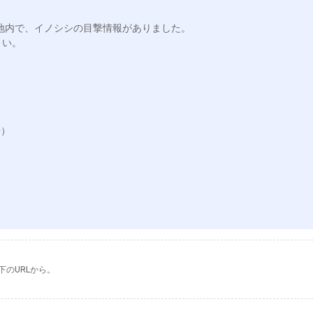
地内で、イノシシの目撃情報がありました。

い。

）

下のURLから。