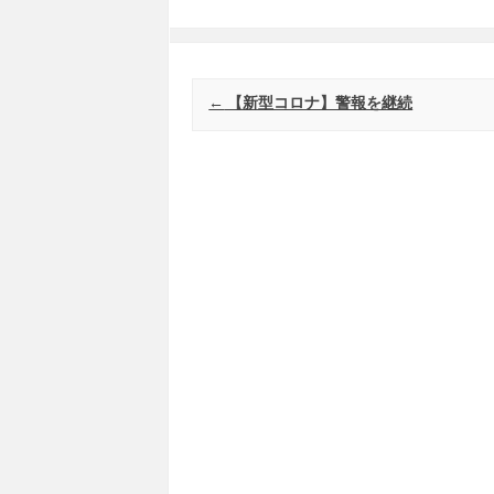
Post navigation
←
【新型コロナ】警報を継続