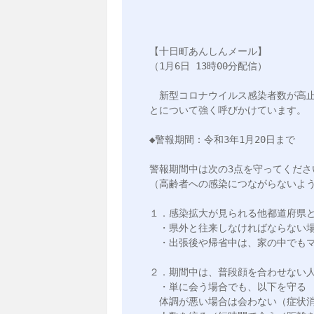
【十日町あんしんメール】

（1月6日 13時00分配信）

　新型コロナウイルス感染者数が高
とについて強く呼びかけています。

◆警報期間：令和3年1月20日まで

警報期間中は次の3点を守ってください
（高齢者への感染につながらないよう
１．感染拡大が見られる他都道府県と
　・県外と往来しなければならない場
　・出張後や帰省中は、家の中でもマ
２．期間中は、普段顔を合わせない人
　・単に会う場合でも、以下を守る

　体調が悪い場合は会わない（症状消