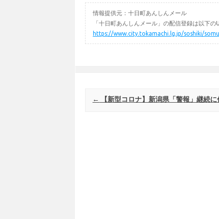
情報提供元：十日町あんしんメール
「十日町あんしんメール」の配信登録は以下のU
https://www.city.tokamachi.lg.jp/soshiki/
Post navigation
←
【新型コロナ】新潟県「警報」継続に