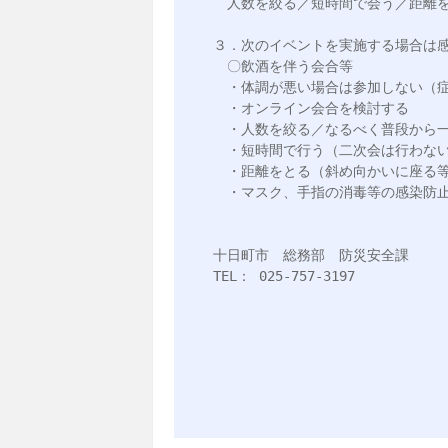
　人数を絞る／短時間で会う／距離を
３．次のイベントを実施する場合は感
　〇飲酒を伴う会合等

　・体調が悪い場合は参加しない（症
　・オンライン会合を検討する

　・人数を絞る／なるべく普段から一
　・短時間で行う（二次会は行わない
　・距離をとる（斜め向かいに座る等
　・マスク、手指の消毒等の感染防止
十日町市　総務部　防災安全課

TEL： 025-757-3197
