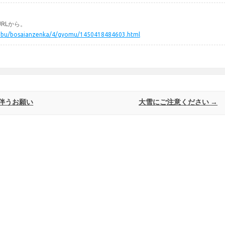
RLから。
somubu/bosaianzenka/4/gyomu/1450418484603.html
伴うお願い
大雪にご注意ください
→