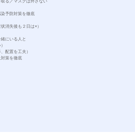
取る／マスクは外さない

染予防対策を徹底

状消失後も２日は×）

緒にいる人と

）

、配置を工夫）

対策を徹底
