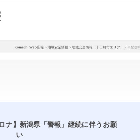
Komachi Web広報
>
地域安全情報
>
地域安全情報（十日町市エリア）
>
※配信
ロナ】新潟県「警報」継続に伴うお願
い