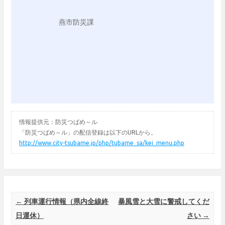
　　　　燕市防災課

情報提供元：防災つばめ～ル
「防災つばめ～ル」の配信登録は以下のURLから。
http://www.city-tsubame.jp/php/tubame_sa/kei_menu.php
Post navigation
←
列車運行情報（県内全線終
暴風雪と大雪に警戒してくだ
日運休）
さい
→