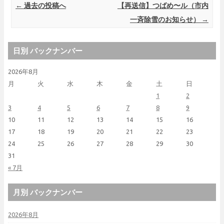
Post navigation
←
過去の投稿へ
【再送信】つばめ〜ル（市内
一斉除雪のお知らせ）
→
日別 バックナンバー
2026年8月
月
火
水
木
金
土
日
1
2
3
4
5
6
7
8
9
10
11
12
13
14
15
16
17
18
19
20
21
22
23
24
25
26
27
28
29
30
31
« 7月
月別 バックナンバー
2026年8月