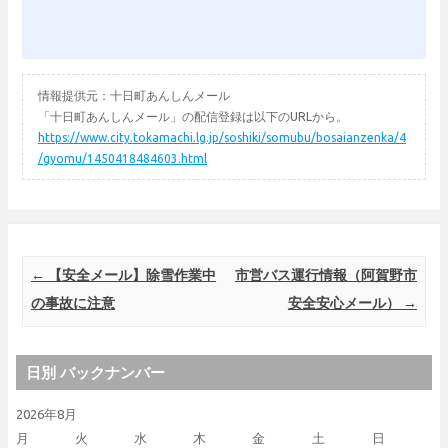
情報提供元：十日町あんしんメール
「十日町あんしんメール」の配信登録は以下のURLから。
https://www.city.tokamachi.lg.jp/soshiki/somubu/bosaianzenka/4
/gyomu/1450418484603.html
Post navigation
←
【安全メール】除雪作業中
市営バス運行情報（阿賀野市
の事故に注意
安全安心メール）
→
日別 バックナンバー
2026年8月
月
火
水
木
金
土
日