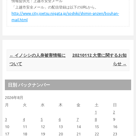
情報提供元：上越市安全メール
「上越市安全メール」の配信登録は以下のURLから。
http://www.city.joetsu.niigata.jp/soshiki/shimin-anzen/bouhan-
mail.html
Post navigation
←
イノシシの人身被害情報に
20210112 大雪に関するお知
ついて
らせ
→
日別 バックナンバー
2026年8月
月
火
水
木
金
土
日
1
2
3
4
5
6
7
8
9
10
11
12
13
14
15
16
17
18
19
20
21
22
23