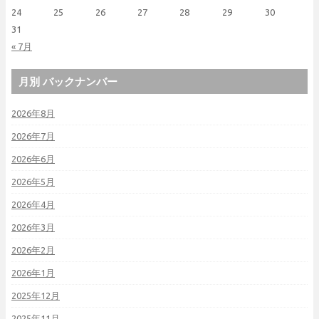
24
25
26
27
28
29
30
31
« 7月
月別 バックナンバー
2026年8月
2026年7月
2026年6月
2026年5月
2026年4月
2026年3月
2026年2月
2026年1月
2025年12月
2025年11月