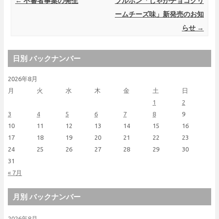
Post navigation
←
不審者事案の発生
ブルボン「じゃがチョコクリ
ームチーズ味」新発売のお知
らせ
→
日別 バックナンバー
2026年8月
月
火
水
木
金
土
日
1
2
3
4
5
6
7
8
9
10
11
12
13
14
15
16
17
18
19
20
21
22
23
24
25
26
27
28
29
30
31
« 7月
月別 バックナンバー
2026年8月