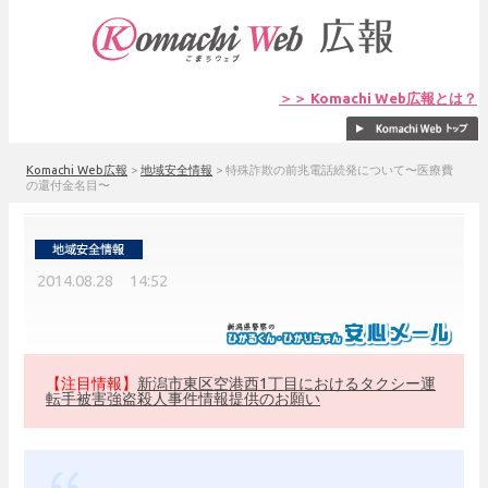
＞＞ Komachi Web広報とは？
Komachi Web広報
>
地域安全情報
>
特殊詐欺の前兆電話続発について〜医療費
の還付金名目〜
2014.08.28 14:52
【注目情報】
新潟市東区空港西1丁目におけるタクシー運
転手被害強盗殺人事件情報提供のお願い