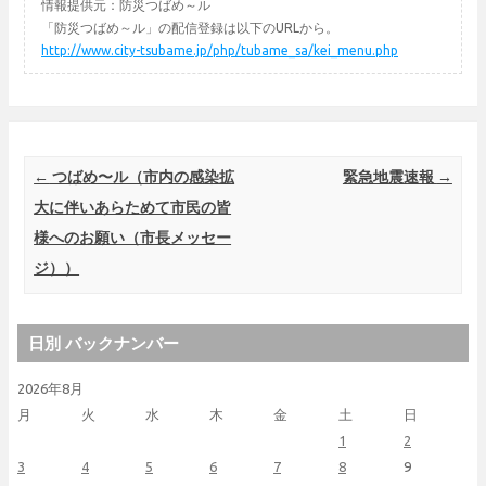
情報提供元：防災つばめ～ル
「防災つばめ～ル」の配信登録は以下のURLから。
http://www.city-tsubame.jp/php/tubame_sa/kei_menu.php
Post navigation
←
つばめ〜ル（市内の感染拡
緊急地震速報
→
大に伴いあらためて市民の皆
様へのお願い（市長メッセー
ジ））
日別 バックナンバー
2026年8月
月
火
水
木
金
土
日
1
2
3
4
5
6
7
8
9