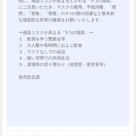
特に、感染リスクが高まるとされる「5つの場面」
にご注意いただき、マスクの着用、手指消毒、「密
閉」「密集」「密接」の3つの密の回避など基本的
な感染防止対策の徹底をお願いいたします。

〜感染リスクが高まる「5つの場面」〜

１．飲酒を伴う懇親会等

２．大人数や長時間におよぶ飲食

３．マスクなしでの会話

４．狭い空間での共同生活

５．居場所の切り替わり（休憩室・更衣室等）

燕市防災課
