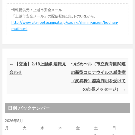
情報提供元：上越市安全メール
「上越市安全メール」の配信登録は以下のURLから。
http://www.city.joetsu.niigata.jp/soshiki/shimin-anzen/bouhan-
mail.html
Post navigation
←
【交通】2.18上越線 運転見
つばめ〜ル（市立保育園関連
合わせ
の新型コロナウイルス感染症
（変異株）感染判明を受けて
の市長メッセージ）
→
日別 バックナンバー
2026年8月
月
火
水
木
金
土
日