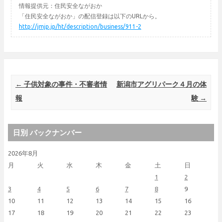
情報提供元：住民安全ながおか
「住民安全ながおか」の配信登録は以下のURLから。
http://jmjp.jp/ht/description/business/911-2
Post navigation
←
子供対象の事件・不審者情
新潟市アグリパーク４月の体
報
験
→
日別 バックナンバー
2026年8月
月
火
水
木
金
土
日
1
2
3
4
5
6
7
8
9
10
11
12
13
14
15
16
17
18
19
20
21
22
23