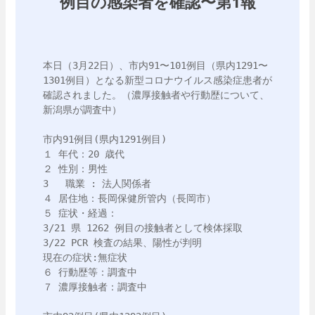
例目の感染者を確認〜第1報
本日（3月22日）、市内91〜101例目（県内1291〜
1301例目）となる新型コロナウイルス感染症患者が
確認されました。（濃厚接触者や行動歴について、
新潟県が調査中）

市内91例目(県内1291例目)

１ 年代：20 歳代

２ 性別：男性

3   職業 : 法人関係者

４ 居住地：長岡保健所管内（長岡市）

５ 症状・経過：

3/21 県 1262 例目の接触者として検体採取

3/22 PCR 検査の結果、陽性が判明 

現在の症状:無症状

６ 行動歴等：調査中

７ 濃厚接触者：調査中
