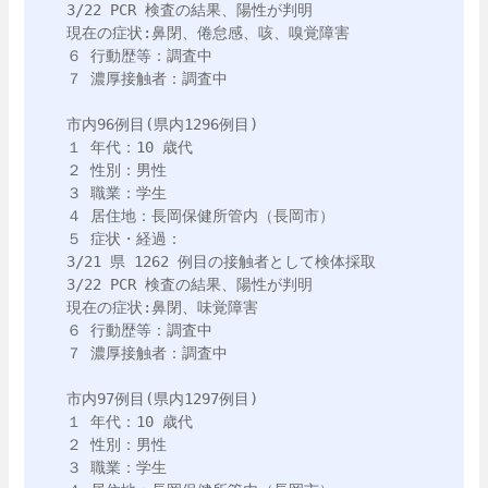
3/22 PCR 検査の結果、陽性が判明 

現在の症状:鼻閉、倦怠感、咳、嗅覚障害

６ 行動歴等：調査中

７ 濃厚接触者：調査中

市内96例目(県内1296例目)

１ 年代：10 歳代

２ 性別：男性

３ 職業：学生

４ 居住地：長岡保健所管内（長岡市）

５ 症状・経過：

3/21 県 1262 例目の接触者として検体採取

3/22 PCR 検査の結果、陽性が判明 

現在の症状:鼻閉、味覚障害

６ 行動歴等：調査中

７ 濃厚接触者：調査中

市内97例目(県内1297例目)

１ 年代：10 歳代

２ 性別：男性

３ 職業：学生
