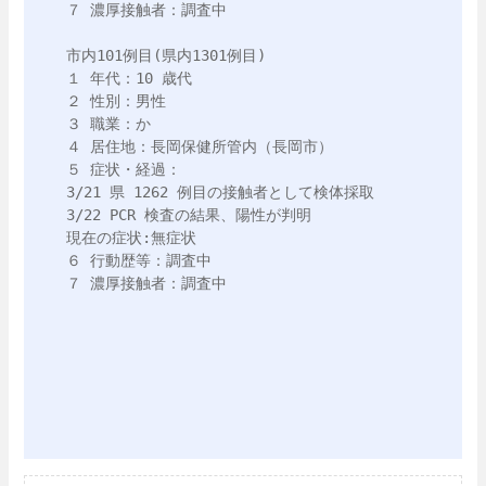
７ 濃厚接触者：調査中

市内101例目(県内1301例目)

１ 年代：10 歳代

２ 性別：男性

３ 職業：か

４ 居住地：長岡保健所管内（長岡市）

５ 症状・経過：

3/21 県 1262 例目の接触者として検体採取

3/22 PCR 検査の結果、陽性が判明 

現在の症状:無症状

６ 行動歴等：調査中

７ 濃厚接触者：調査中
