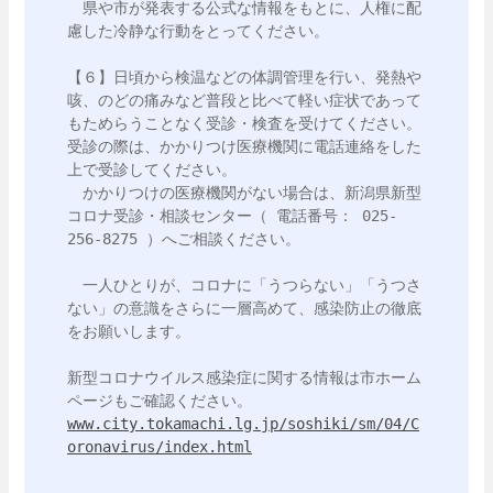
　県や市が発表する公式な情報をもとに、人権に配
慮した冷静な行動をとってください。

【６】日頃から検温などの体調管理を行い、発熱や
咳、のどの痛みなど普段と比べて軽い症状であって
もためらうことなく受診・検査を受けてください。
受診の際は、かかりつけ医療機関に電話連絡をした
上で受診してください。

　かかりつけの医療機関がない場合は、新潟県新型
コロナ受診・相談センター（ 電話番号： 025-
256-8275 ）へご相談ください。

　一人ひとりが、コロナに「うつらない」「うつさ
ない」の意識をさらに一層高めて、感染防止の徹底
をお願いします。

新型コロナウイルス感染症に関する情報は市ホーム
www.city.tokamachi.lg.jp/soshiki/sm/04/C
oronavirus/index.html