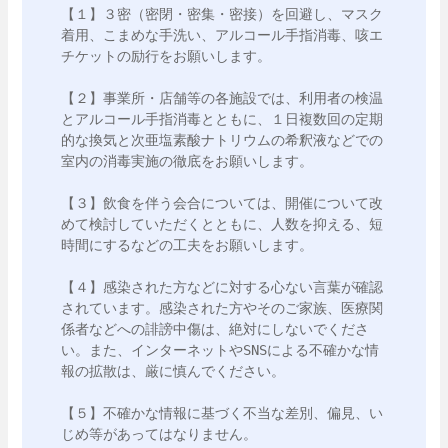
【１】３密（密閉・密集・密接）を回避し、マスク
着用、こまめな手洗い、アルコール手指消毒、咳エ
チケットの励行をお願いします。

【２】事業所・店舗等の各施設では、利用者の検温
とアルコール手指消毒とともに、１日複数回の定期
的な換気と次亜塩素酸ナトリウムの希釈液などでの
室内の消毒実施の徹底をお願いします。

【３】飲食を伴う会合については、開催について改
めて検討していただくとともに、人数を抑える、短
時間にするなどの工夫をお願いします。

【４】感染された方などに対する心ない言葉が確認
されています。感染された方やそのご家族、医療関
係者などへの誹謗中傷は、絶対にしないでくださ
い。また、インターネットやSNSによる不確かな情
報の拡散は、厳に慎んでください。

【５】不確かな情報に基づく不当な差別、偏見、い
じめ等があってはなりません。
