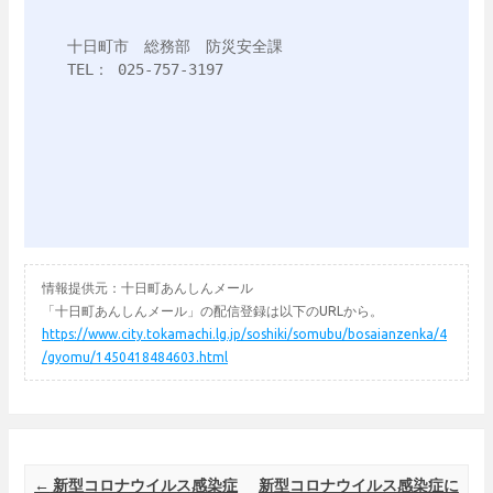
十日町市　総務部　防災安全課

TEL： 025-757-3197

情報提供元：十日町あんしんメール
「十日町あんしんメール」の配信登録は以下のURLから。
https://www.city.tokamachi.lg.jp/soshiki/somubu/bosaianzenka/4
/gyomu/1450418484603.html
Post navigation
←
新型コロナウイルス感染症
新型コロナウイルス感染症に