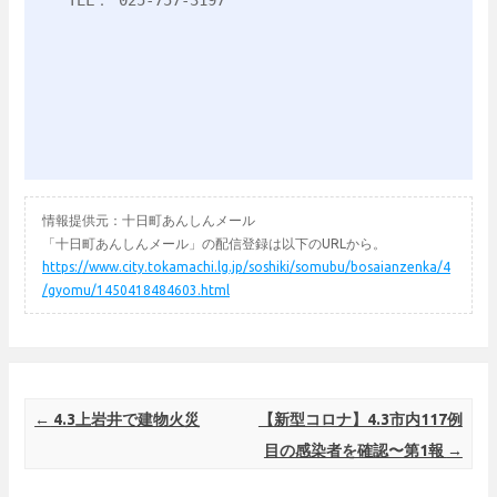
TEL： 025-757-3197

情報提供元：十日町あんしんメール
「十日町あんしんメール」の配信登録は以下のURLから。
https://www.city.tokamachi.lg.jp/soshiki/somubu/bosaianzenka/4
/gyomu/1450418484603.html
Post navigation
←
4.3上岩井で建物火災
【新型コロナ】4.3市内117例
目の感染者を確認〜第1報
→