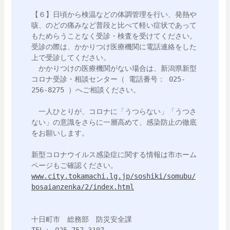
【６】日頃から検温などの体調管理を行い、発熱や
咳、のどの痛みなど普段と比べて軽い症状であって
もためらうことなく受診・検査を受けてください。
受診の際は、かかりつけ医療機関に電話連絡をした
上で受診してください。

　かかりつけの医療機関がない場合は、新潟県新型
コロナ受診・相談センター（ 電話番号： 025-
256-8275 ）へご相談ください。

　一人ひとりが、コロナに「うつらない」「うつさ
ない」の意識をさらに一層高めて、感染防止の徹底
をお願いします。

新型コロナウイルス感染症に関する情報は市ホーム
www.city.tokamachi.lg.jp/soshiki/somubu/
bosaianzenka/2/index.html
十日町市　総務部　防災安全課
