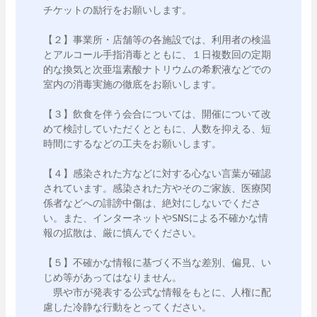
チケットの励行をお願いします。

【２】事業所・店舗等の各施設では、利用者の検温
とアルコール手指消毒とともに、１日複数回の定期
的な換気と次亜塩素酸ナトリウムの希釈液などでの
室内の消毒実施の徹底をお願いします。

【３】飲食を伴う会合については、開催について改
めて検討していただくとともに、人数を抑える、短
時間にするなどの工夫をお願いします。

【４】感染された方などに対する心ない言葉が確認
されています。感染された方やそのご家族、医療関
係者などへの誹謗中傷は、絶対にしないでくださ
い。また、インターネットやSNSによる不確かな情
報の拡散は、厳に慎んでください。

【５】不確かな情報に基づく不当な差別、偏見、い
じめ等があってはなりません。

　県や市が発表する公式な情報をもとに、人権に配
慮した冷静な行動をとってください。
