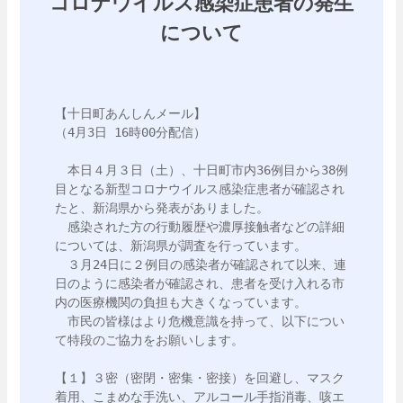
コロナウイルス感染症患者の発生
について
【十日町あんしんメール】

（4月3日 16時00分配信）

　本日４月３日（土）、十日町市内36例目から38例
目となる新型コロナウイルス感染症患者が確認され
たと、新潟県から発表がありました。

　感染された方の行動履歴や濃厚接触者などの詳細
については、新潟県が調査を行っています。

　３月24日に２例目の感染者が確認されて以来、連
日のように感染者が確認され、患者を受け入れる市
内の医療機関の負担も大きくなっています。

　市民の皆様はより危機意識を持って、以下につい
て特段のご協力をお願いします。

【１】３密（密閉・密集・密接）を回避し、マスク
着用、こまめな手洗い、アルコール手指消毒、咳エ