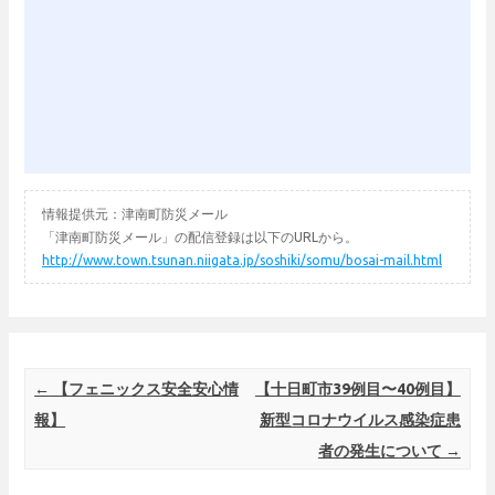
情報提供元：津南町防災メール
「津南町防災メール」の配信登録は以下のURLから。
http://www.town.tsunan.niigata.jp/soshiki/somu/bosai-mail.html
Post navigation
←
【フェニックス安全安心情
【十日町市39例目〜40例目】
報】
新型コロナウイルス感染症患
者の発生について
→