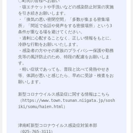
〇町民の皆様へお願い

・咳エチケットや手洗いなどの感染防止対策の実施
を引き続きお願いします。

・「換気の悪い密閉空間」「多数が集まる密集場
所」「間近で会話や発声をする密接場所」という3
条件が重なる場を避けてください。

・過剰に心配することなく、正しい情報をもとに、
冷静な行動をお願いいたします。

・感染者の方やその家族のプライバシー保護や勤務
先等の風評防止のため、特段の配慮をお願いしま
す。

・軽い症状であっても、普段と比べて発熱やせき
等、体調が悪いと感じたら、早めに受診・検査をお
願いします。

新型コロナウイルス感染症に関する情報はこちら

（https://www.town.tsunan.niigata.jp/sosh
iki/somu/haien.html）

津南町新型コロナウイルス感染症対策本部

（025-765-3111）
