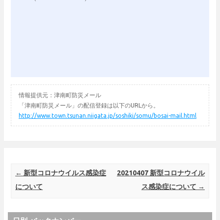
情報提供元：津南町防災メール
「津南町防災メール」の配信登録は以下のURLから。
http://www.town.tsunan.niigata.jp/soshiki/somu/bosai-mail.html
Post navigation
←
新型コロナウイルス感染症
20210407 新型コロナウイル
について
ス感染症について
→