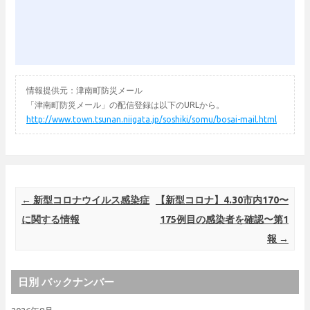
情報提供元：津南町防災メール
「津南町防災メール」の配信登録は以下のURLから。
http://www.town.tsunan.niigata.jp/soshiki/somu/bosai-mail.html
Post navigation
←
新型コロナウイルス感染症
【新型コロナ】4.30市内170〜
に関する情報
175例目の感染者を確認〜第1
報
→
日別 バックナンバー