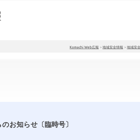
Komachi Web広報
>
地域安全情報
>
地域安
らのお知らせ〔臨時号〕