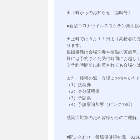
田上町からのお知らせ〔臨時号〕

◆新型コロナウイルスワクチン集団接
田上町では５月１１日より高齢者の
ります。

集団接種は会場消毒や検温の実施等
様には予約された受付時間にお越しく
※予約時間前に到着されても会場へは
また、接種の際、会場にお持ちいただ
（1）接種券

（2）身分証明書

（3）予診票

（4）予診票追加票（ピンクの紙）

感染症対策のため皆様からのご理解、
▼問い合わせ：役場保健福祉課　0256-5