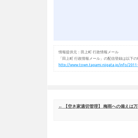
情報提供元：田上町 行政情報メール
「田上町 行政情報メール」の配信登録は以下のU
http://www.town.tagami.niigata.jp/info/2011
Post navigation
←
【空き家適切管理】 梅雨への備えは