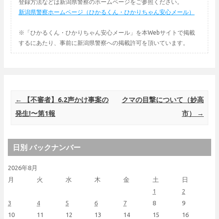
登録方法などは新潟県警察のホームページをご参照ください。
新潟県警察ホームページ（ひかるくん・ひかりちゃん安心メール）
※「ひかるくん・ひかりちゃん安心メール」を本Webサイトで掲載
するにあたり、事前に新潟県警察への掲載許可を頂いています。
Post navigation
←
【不審者】6.2声かけ事案の
クマの目撃について（妙高
発生!〜第1報
市）
→
日別 バックナンバー
2026年8月
月
火
水
木
金
土
日
1
2
3
4
5
6
7
8
9
10
11
12
13
14
15
16