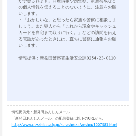
が予想されます。口座情報や預金額、家族構成など
の個人情報を伝えることのないように、注意をお願
いします。

・「おかしいな」と思ったら家族や警察に相談しま
しょう。また犯人から「これから現金やキャッシュ
カードを自宅まで取りに行く。」などの訪問を伝え
る電話があったときには、直ちに警察に通報をお願
いします。

情報提供：新発田警察署生活安全課0254-23-0110

情報提供元：新発田あんしんメール
「新発田あんしんメール」の配信登録は以下のURLから。
http://www.city.shibata.lg.jp/kurashi/iza/anshin/1007583.html