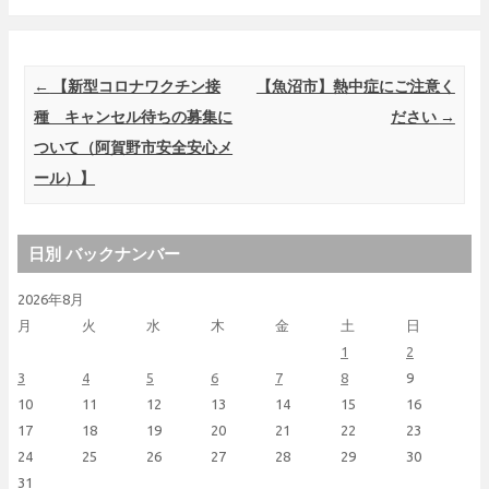
Post navigation
←
【新型コロナワクチン接
【魚沼市】熱中症にご注意く
種 キャンセル待ちの募集に
ださい
→
ついて（阿賀野市安全安心メ
ール）】
日別 バックナンバー
2026年8月
月
火
水
木
金
土
日
1
2
3
4
5
6
7
8
9
10
11
12
13
14
15
16
17
18
19
20
21
22
23
24
25
26
27
28
29
30
31