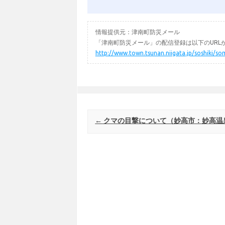
情報提供元：津南町防災メール
「津南町防災メール」の配信登録は以下のURL
http://www.town.tsunan.niigata.jp/soshiki/so
Post navigation
←
クマの目撃について（妙高市：妙高温