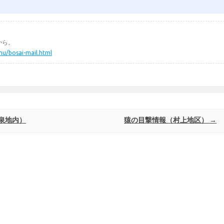
から。
mu/bosai-mail.html
泉地内）
猿の目撃情報（村上地区）
→