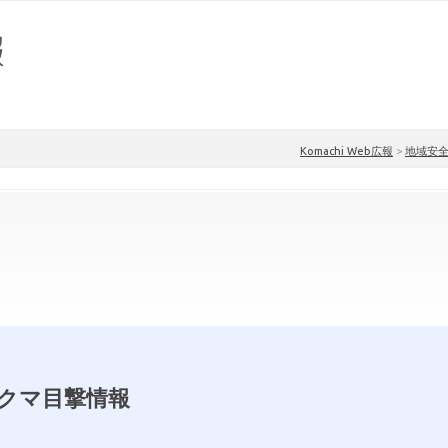
Komachi Web広報
>
地域安
クマ目撃情報