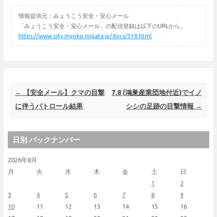
情報提供元：みょうこう安全・安心メール
「みょうこう安全・安心メール」の配信登録は以下のURLから。
https://www.city.myoko.niigata.jp/docs/518.html
Post navigation
←
【安全メール】クマの目撃
7.8 (鴻巣産業団地付近)でイノ
に伴うパトロール結果
シシの足跡の目撃情報
→
日別 バックナンバー
2026年8月
月
火
水
木
金
土
日
1
2
3
4
5
6
7
8
9
10
11
12
13
14
15
16