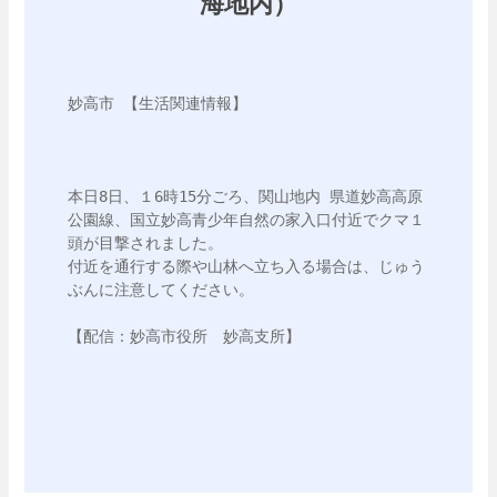
海地内）
妙高市 【生活関連情報】 

本日8日、１6時15分ごろ、関山地内 県道妙高高原
公園線、国立妙高青少年自然の家入口付近でクマ１
頭が目撃されました。

付近を通行する際や山林へ立ち入る場合は、じゅう
ぶんに注意してください。

【配信：妙高市役所　妙高支所】
