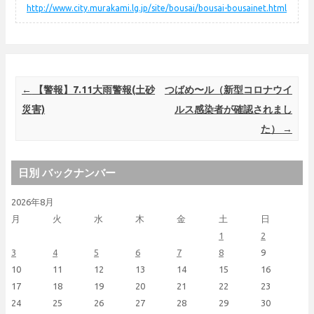
http://www.city.murakami.lg.jp/site/bousai/bousai-bousainet.html
Post navigation
←
【警報】7.11大雨警報(土砂
つばめ〜ル（新型コロナウイ
災害)
ルス感染者が確認されまし
た）
→
日別 バックナンバー
2026年8月
月
火
水
木
金
土
日
1
2
3
4
5
6
7
8
9
10
11
12
13
14
15
16
17
18
19
20
21
22
23
24
25
26
27
28
29
30