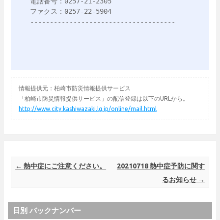
電話番号：0257-21-2305

ファクス：0257-22-5904

-------------------------------------
情報提供元：柏崎市防災情報提供サービス
「柏崎市防災情報提供サービス」の配信登録は以下のURLから。
http://www.city.kashiwazaki.lg.jp/online/mail.html
Post navigation
←
熱中症にご注意ください。
20210718 熱中症予防に関す
るお知らせ
→
日別 バックナンバー