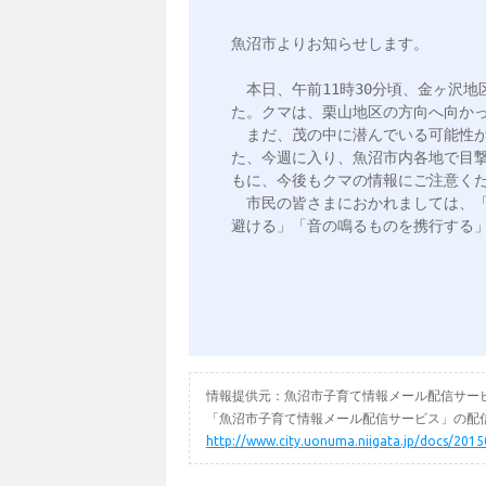
魚沼市よりお知らせします。

　本日、午前11時30分頃、金ヶ沢
た。クマは、栗山地区の方向へ向かっ
　まだ、茂の中に潜んでいる可能性
た、今週に入り、魚沼市内各地で目
もに、今後もクマの情報にご注意くだ
　市民の皆さまにおかれましては、
情報提供元：魚沼市子育て情報メール配信サー
「魚沼市子育て情報メール配信サービス」の配信
http://www.city.uonuma.niigata.jp/docs/201