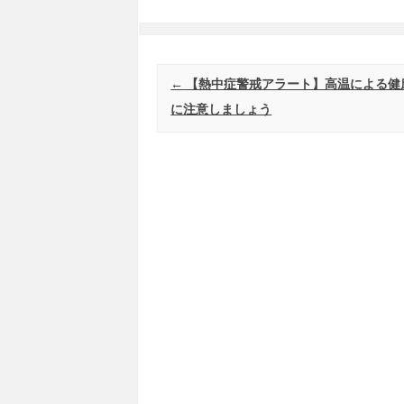
Post navigation
←
【熱中症警戒アラート】高温による健
に注意しましょう