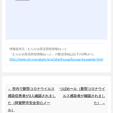
情報提供元：むらかみ防災防犯情報ねっと
「むらかみ防災防犯情報ねっと」の配信登録は以下のURLから。
http://www.city.murakami.lg.jp/site/bousai/bousai-bousainet.html
Post navigation
←
市内で新型コロナウイルス
つばめ〜ル（新型コロナウイ
感染症患者が2人確認されまし
ルス感染者が確認されまし
た（阿賀野市安全安心メー
た）
→
ル）