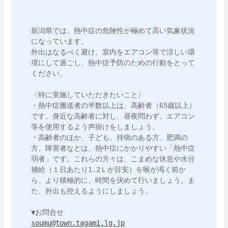
新潟県では、熱中症の危険性が極めて高い気象状況
になっています。

外出はなるべく避け、室内をエアコン等で涼しい環
境にして過ごし、熱中症予防のための行動をとって
ください。

〈特に実施していただきたいこと〉

・熱中症搬送者の半数以上は、高齢者（65歳以上）
です。身近な高齢者に対し、昼夜問わず、エアコン
等を使用するよう声掛けをしましょう。

・高齢者のほか、子ども、持病のある方、肥満の
方、障害者などは、熱中症にかかりやすい「熱中症
弱者」です。これらの方々は、こまめな休息や水分
補給（１日あたり1.2Ｌが目安）を喉が渇く前か
ら、より積極的に、時間を決めて行いましょう。ま
た、外出も控えるようにしましょう。

soumu@town.tagami.lg.jp