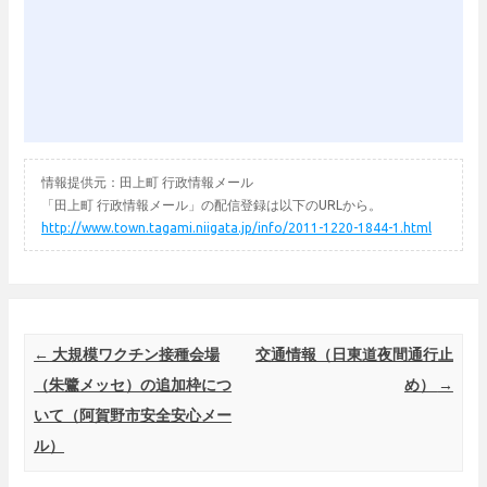
情報提供元：田上町 行政情報メール
「田上町 行政情報メール」の配信登録は以下のURLから。
http://www.town.tagami.niigata.jp/info/2011-1220-1844-1.html
Post navigation
←
大規模ワクチン接種会場
交通情報（日東道夜間通行止
（朱鷺メッセ）の追加枠につ
め）
→
いて（阿賀野市安全安心メー
ル）