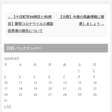
Post navigation
←
【十日町市94例目と95例
【大雨】今後の気象情報に留
目】新型コロナウイルス感染
意しましょう
→
症患者の発生について
日別 バックナンバー
2026年8月
月
火
水
木
金
土
日
1
2
3
4
5
6
7
8
9
10
11
12
13
14
15
16
17
18
19
20
21
22
23
24
25
26
27
28
29
30
31
« 7月