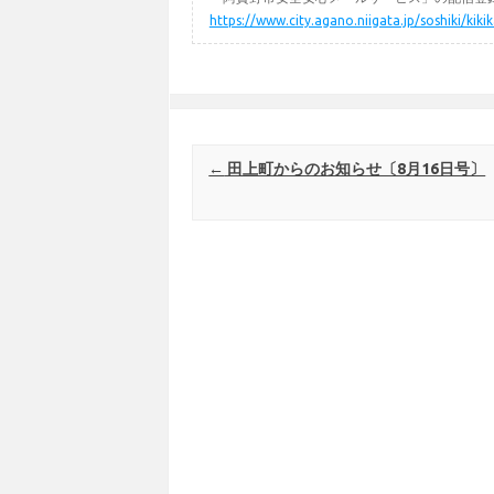
https://www.city.agano.niigata.jp/soshiki/kik
Post navigation
←
田上町からのお知らせ〔8月16日号〕