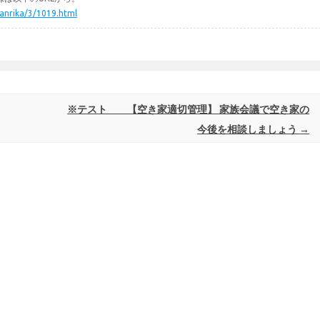
ikanrika/3/1019.html
※テスト 【空き家適切管理】 家族会議で空き家の
今後を相談しましょう
→