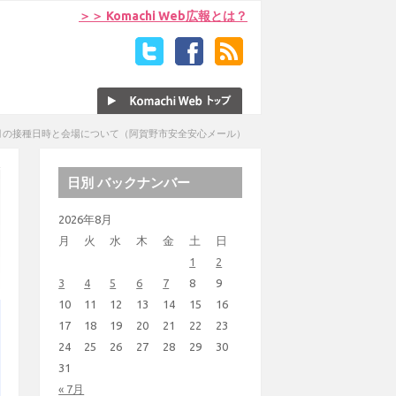
＞＞ Komachi Web広報とは？
月の接種日時と会場について（阿賀野市安全安心メール）
日別 バックナンバー
2026年8月
月
火
水
木
金
土
日
1
2
3
4
5
6
7
8
9
10
11
12
13
14
15
16
17
18
19
20
21
22
23
24
25
26
27
28
29
30
31
« 7月