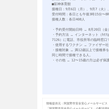
■笹神体育館

接種日：9月6日（月）、9月7（火）、
受付時間：各日とも午後3時15分〜8時
接種人数：各日408人

・予約受付開始日時 … 8月20日（金）
・予約方法 … インターネット（https:/
7126）に電話、市役所等の臨時窓口で
・使用するワクチン … ファイザー社
・接種対象 … 満12歳以上で接種券
同じ時間で接種できる人。

・その他 … 12〜15歳の方は必ず保
情報提供元：阿賀野市安全安心メールサービス
「阿賀野市安全安心メールサービス」の配信登録