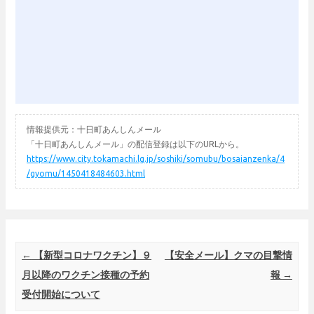
情報提供元：十日町あんしんメール
「十日町あんしんメール」の配信登録は以下のURLから。
https://www.city.tokamachi.lg.jp/soshiki/somubu/bosaianzenka/4
/gyomu/1450418484603.html
Post navigation
←
【新型コロナワクチン】９
【安全メール】クマの目撃情
月以降のワクチン接種の予約
報
→
受付開始について