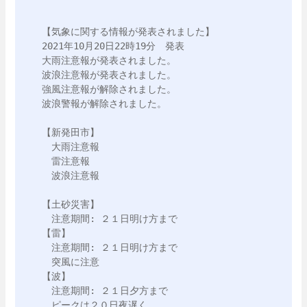
【気象に関する情報が発表されました】

2021年10月20日22時19分　発表

大雨注意報が発表されました。

波浪注意報が発表されました。

強風注意報が解除されました。

波浪警報が解除されました。

【新発田市】

　大雨注意報

　雷注意報

　波浪注意報

【土砂災害】

　注意期間: ２１日明け方まで

【雷】

　注意期間: ２１日明け方まで

　突風に注意

【波】

　注意期間: ２１日夕方まで

　ピークは２０日夜遅く
