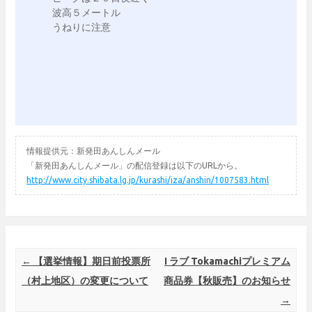
　波高５メートル

　うねりに注意

情報提供元：新発田あんしんメール
「新発田あんしんメール」の配信登録は以下のURLから。
http://www.city.shibata.lg.jp/kurashi/iza/anshin/1007583.html
Post navigation
←
【選挙情報】期日前投票所
I ラブ Tokamachiプレミアム
（村上地区）の変更について
商品券【秋販売】のお知らせ
→