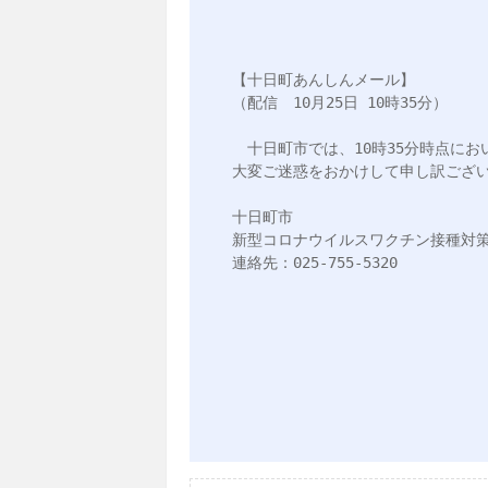
【十日町あんしんメール】

（配信　10月25日 10時35分）

　十日町市では、10時35分時点に
大変ご迷惑をおかけして申し訳ござい
十日町市

新型コロナウイルスワクチン接種対策
連絡先：025-755-5320
