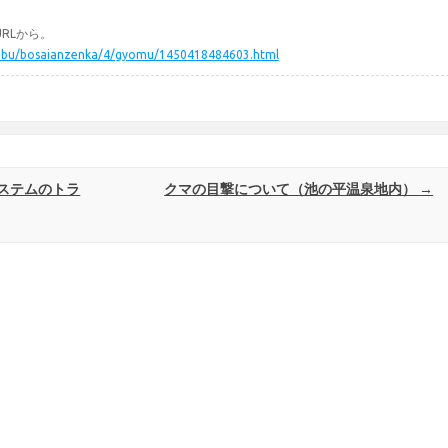
RLから。
somubu/bosaianzenka/4/gyomu/1450418484603.html
ステムのトラ
クマの目撃について（池の平温泉地内）
→