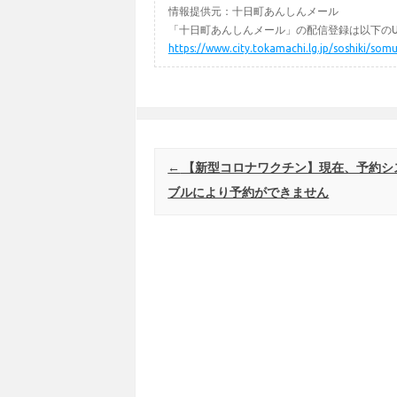
情報提供元：十日町あんしんメール
「十日町あんしんメール」の配信登録は以下のU
https://www.city.tokamachi.lg.jp/soshiki/
Post navigation
←
【新型コロナワクチン】現在、予約シ
ブルにより予約ができません