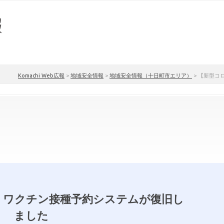
Komachi Web広報
>
地域安全情報
>
地域安全情報（十日町市エリア）
>
【新型コ
】ワクチン接種予約システムが復旧し
ました