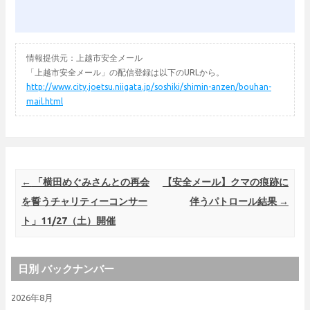
情報提供元：上越市安全メール
「上越市安全メール」の配信登録は以下のURLから。
http://www.city.joetsu.niigata.jp/soshiki/shimin-anzen/bouhan-
mail.html
Post navigation
←
「横田めぐみさんとの再会
【安全メール】クマの痕跡に
を誓うチャリティーコンサー
伴うパトロール結果
→
ト」11/27（土）開催
日別 バックナンバー
2026年8月