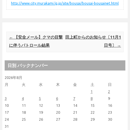
http://www.city.murakami.lg.jp/site/bousai/bousai-bousainet.html
Post navigation
←
【安全メール】クマの目撃
田上町からのお知らせ〔11月1
に伴うパトロール結果
日号〕
→
日別 バックナンバー
2026年8月
月
火
水
木
金
土
日
1
2
3
4
5
6
7
8
9
10
11
12
13
14
15
16
17
18
19
20
21
22
23
24
25
26
27
28
29
30
31