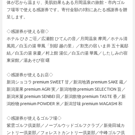
体が芯から温まり、美肌効果もある月岡温泉の旅館・市内ゴル
フ場等で使える感謝券です。寄付金額の3割にあたる感謝券を贈
呈します。
◇感謝券が使える宿◇
ホテル ひさご荘／広瀬館 ひてんの音／月岡温泉 摩周／ホテル清
風苑／白玉の湯 華鳳「別邸 越の里」／割烹の宿 いま井 五十嵐邸
結／白玉の湯 泉慶／村上館 湯伝／白玉の湯 華鳳／したしみの宿
東栄館／湯あそび宿 曙
◇感謝券が使えるお店◇
新潟ショコラ premium SWEET 甘／新潟地酒 premium SAKE 蔵／
新潟菜果 premium AGRI 実／新潟地物 premium SELECTION 旨／
新潟米菓 premium SENBEI 田／新潟飲物 premium TASTE 香／新
潟粉物 premium POWDER 米／新潟甘味 premium WAGASHI 和
◇感謝券が使えるゴルフ場◇
紫雲ゴルフ倶楽部／ノーブルウッドゴルフクラブ／新発田城カ
ントリー倶楽部／フォレストカントリー倶楽部／中峰ゴルフ倶