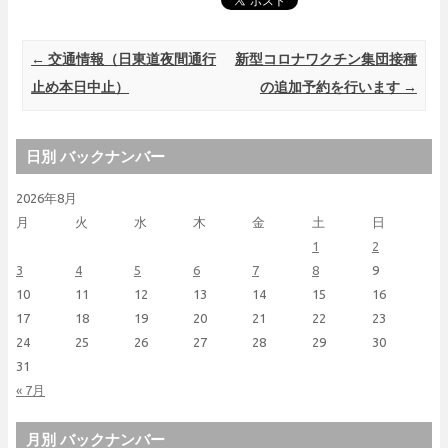
Post navigation
←
交通情報（日東道夜間通行
新型コロナワクチン集団接種
止め本日中止）
の追加予約を行います
→
日別 バックナンバー
2026年8月
月
火
水
木
金
土
日
1
2
3
4
5
6
7
8
9
10
11
12
13
14
15
16
17
18
19
20
21
22
23
24
25
26
27
28
29
30
31
« 7月
月別 バックナンバー