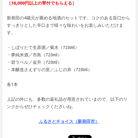
［16
,000円以上の寄付でもらえる］
新発田の4蔵元が薦める地酒のセットです。コクのある旨口から
すっきりとした辛口まで様々な味わいをお楽しみいただけま
す。
・しぼりたて生原酒／菊水（720ml）
・夢純米酒／市島（720ml）
・碧ラベル／金升（720ml）
・本醸造さえずりの里／ふじの井（720ml）
各1本
上記の外にも、多数の返礼品が用意されていまので、以下のリ
ンクからぜひチェックくださいね。
ふるさとチョイス（新発田市）