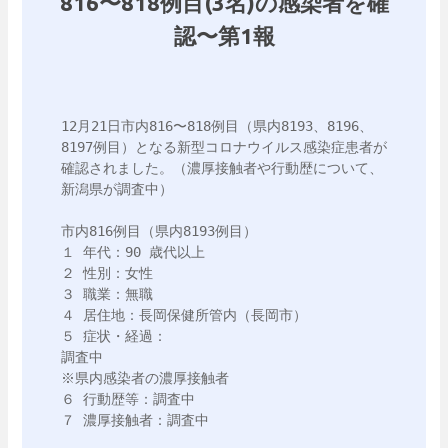
816〜818例目(3名)の感染者を確
認〜第1報
12月21日市内816〜818例目（県内8193、8196、
8197例目）となる新型コロナウイルス感染症患者が
確認されました。（濃厚接触者や行動歴について、
新潟県が調査中）

市内816例目（県内8193例目）

１ 年代：90 歳代以上

２ 性別：女性

３ 職業：無職

４ 居住地：長岡保健所管内（長岡市）

５ 症状・経過：

調査中

※県内感染者の濃厚接触者

６ 行動歴等：調査中

７ 濃厚接触者：調査中
