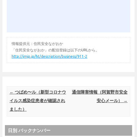
情報提供元：住民安全ながおか
「住民安全ながおか」の配信登録は以下のURLから。
http://jmjp.jp/ht/description/business/911-2
Post navigation
←
つばめ〜ル（新型コロナウ
通信障害情報（阿賀野市安全
イルス感染症患者が確認され
安心メール）
→
ました）
日別 バックナンバー