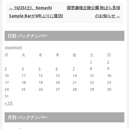
Post navigation
←
10/25(土)、Komachi
国営越後丘陵公園 秋ばら見頃
Sample Barが4年ぶりに復活!
のお知らせ
→
日別 バックナンバー
2026年8月
月
火
水
木
金
土
日
1
2
3
4
5
6
7
8
9
10
11
12
13
14
15
16
17
18
19
20
21
22
23
24
25
26
27
28
29
30
31
« 7月
月別 バックナンバー