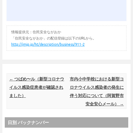
情報提供元：住民安全ながおか
「住民安全ながおか」の配信登録は以下のURLから。
http://jmjp.jp/ht/description/business/911-2
Post navigation
←
つばめ〜ル（新型コロナウ
市内小中学校における新型コ
イルス感染症患者が確認され
ロナウイルス感染者の発生に
ました）
伴う対応について（阿賀野市
安全安心メール）
→
日別 バックナンバー