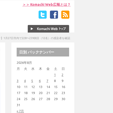
＞＞ Komachi Web広報とは？
】1月27日市内で228〜239例目（12名）の感染者を確認
日別 バックナンバー
2026年8月
月
火
水
木
金
土
日
1
2
3
4
5
6
7
8
9
10
11
12
13
14
15
16
17
18
19
20
21
22
23
24
25
26
27
28
29
30
31
« 7月