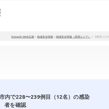
Komachi Web広報
>
地域安全情報
>
地域安全情報（長岡エリア）
>
【新型コロナ
市内で228〜239例目（12名）の感染
者を確認