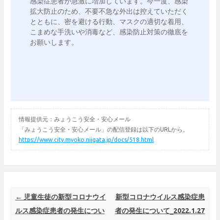
感染症患者が急激に増加しています。今一度、感染
拡大防止のため、不要不急な外出は控えていただく
とともに、密を避ける行動、マスクの適切な着用、
こまめな手洗いや消毒など、感染防止対策の徹底を
情報提供元：みょうこう安全・安心メール
「みょうこう安全・安心メール」の配信登録は以下のURLから。
https://www.city.myoko.niigata.jp/docs/518.html
Post navigation
←
児童生徒の新型コロナウイ
新型コロナウイルス感染症患
ルス感染症患者の発生につい
者の発生について_2022.1.27