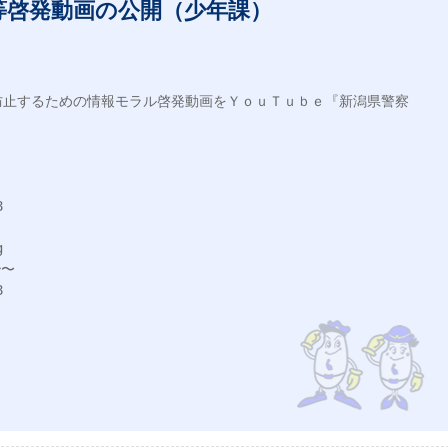
等啓発動画の公開（少年課）
防止するための情報モラル啓発動画をＹｏｕＴｕｂｅ『新潟県警察




〜


