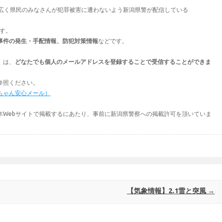
として、広く県民のみなさんが犯罪被害に遭わないよう新潟県警が配信している
ます。
事件の発生・手配情報、防犯対策情報
などです。
」は、
どなたでも個人のメールアドレスを登録することで受信することができま
参照ください。
ちゃん安心メール）
本Webサイトで掲載するにあたり、事前に新潟県警察への掲載許可を頂いていま
【気象情報】2.1雷と突風
→