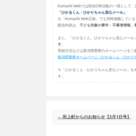
Komachi Webでは防犯CSR活動の一環
「ひかるくん・ひかりちゃん安心メール」
を「Komachi Web広報」でも同時掲載してい
配信内容は、
子ども対象の事件・不審者情報、
また、「ひかるくん、ひかりちゃん安心メール
す
。
登録方法などは新潟県警察のホームページをご
新潟県警察ホームページ（ひかるくん・ひかり
※「ひかるくん・ひかりちゃん安心メール」を
す。
Post navigation
←
田上町からのお知らせ【2月1日号】