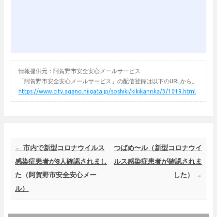
情報提供元：阿賀野市安全安心メールサービス
「阿賀野市安全安心メールサービス」の配信登録は以下のURLから。
https://www.city.agano.niigata.jp/soshiki/kikikanrika/3/1019.html
Post navigation
←
市内で新型コロナウイルス
つばめ〜ル（新型コロナウイ
感染症患者が8人確認されまし
ルス感染症患者が確認されま
た（阿賀野市安全安心メー
した）
→
ル）