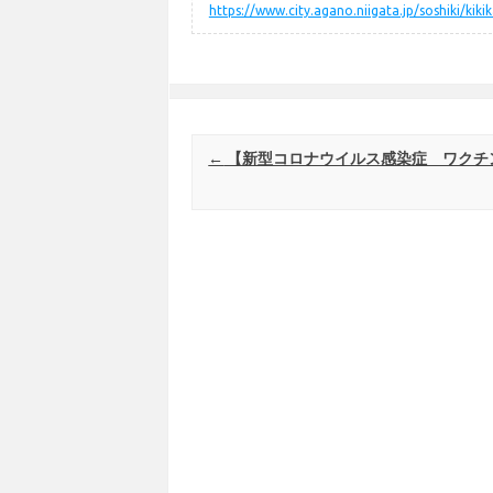
https://www.city.agano.niigata.jp/soshiki/kik
Post navigation
←
【新型コロナウイルス感染症 ワクチン情