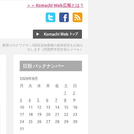
＞＞ Komachi Web広報とは？
。新型コロナワクチン3回目追加接種の進捗状況をお知ら
せします（阿賀野市安全安心メール）
日別 バックナンバー
2026年8月
月
火
水
木
金
土
日
1
2
3
4
5
6
7
8
9
10
11
12
13
14
15
16
17
18
19
20
21
22
23
24
25
26
27
28
29
30
31