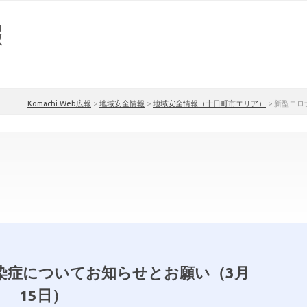
Komachi Web広報
>
地域安全情報
>
地域安全情報（十日町市エリア）
>
新型コロ
染症についてお知らせとお願い（3月
15日）