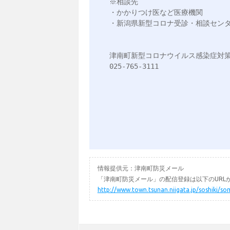
※相談先

・かかりつけ医など医療機関

・新潟県新型コロナ受診・相談センター（
津南町新型コロナウイルス感染症対策
025-765-3111

情報提供元：津南町防災メール
「津南町防災メール」の配信登録は以下のURL
http://www.town.tsunan.niigata.jp/soshiki/so