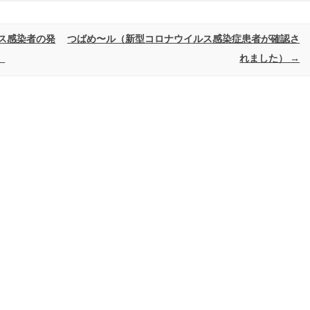
ス感染者の発
つばめ〜ル（新型コロナウイルス感染症患者が確認さ
）
れました）
→