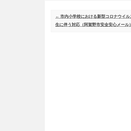
Post navigation
←
市内小学校における新型コロナウイル
生に伴う対応（阿賀野市安全安心メール