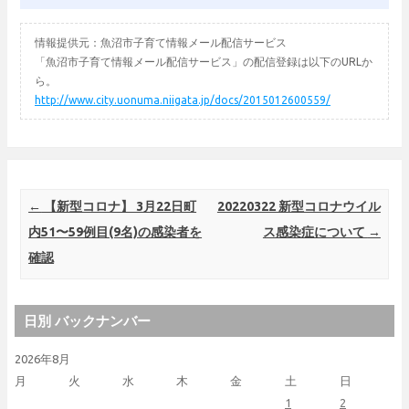
情報提供元：魚沼市子育て情報メール配信サービス
「魚沼市子育て情報メール配信サービス」の配信登録は以下のURLか
ら。
http://www.city.uonuma.niigata.jp/docs/2015012600559/
Post navigation
←
【新型コロナ】 3月22日町
20220322 新型コロナウイル
内51〜59例目(9名)の感染者を
ス感染症について
→
確認
日別 バックナンバー
2026年8月
月
火
水
木
金
土
日
1
2