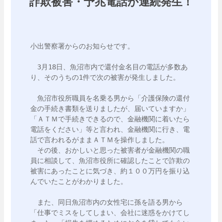
詐欺被害・予兆電話が連続発生！
小出警察署からのお知らせです。

　3月18日、魚沼市内で還付金名目の電話が多数あ
り、そのうちの1件で次の被害が発生しました。

　魚沼市役所職員を名乗る男から「介護保険の還付
金の手続き書類を送りましたが、届いていますか」
「ＡＴＭで手続きできるので、金融機関に着いたら
電話をください」等と言われ、金融機関に行き、電
話で言われるがままＡＴＭを操作しました。

　その後、おかしいと思った被害者が金融機関の職
員に相談して、魚沼市役所に確認したことで詐欺の
被害にあったことに気づき、約１００万円を振り込
んでいたことがわかりました。

　また、同日魚沼市内の女性宅に孫を語る男から
「仕事でミスをしてしまい、会社に迷惑をかけてし