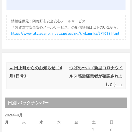
情報提供元：阿賀野市安全安心メールサービス
「阿賀野市安全安心メールサービス」の配信登録は以下のURLから。
https://www.city.agano.niigata.jp/soshiki/kikikanrika/3/1019.html
Post navigation
←
田上町からのお知らせ〔4
つばめ〜ル（新型コロナウイ
月1日号〕
ルス感染症患者が確認されま
した）
→
日別 バックナンバー
2026年8月
月
火
水
木
金
土
日
1
2